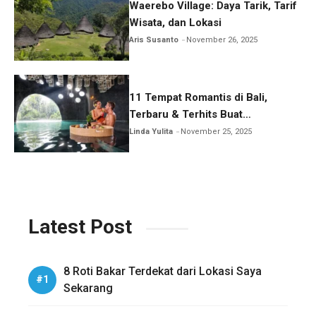
Waerebo Village: Daya Tarik, Tarif
Wisata, dan Lokasi
Aris Susanto
November 26, 2025
11 Tempat Romantis di Bali,
Terbaru & Terhits Buat
Honeymoon
Linda Yulita
November 25, 2025
Latest Post
8 Roti Bakar Terdekat dari Lokasi Saya
Sekarang