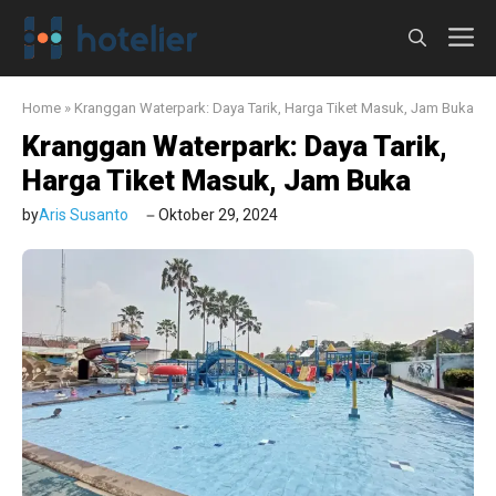
Langsung
M
ke
isi
Home
»
Kranggan Waterpark: Daya Tarik, Harga Tiket Masuk, Jam Buka
Kranggan Waterpark: Daya Tarik,
Harga Tiket Masuk, Jam Buka
by
Aris Susanto
Oktober 29, 2024