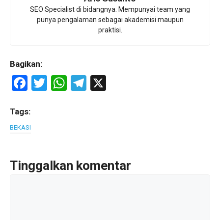
SEO Specialist di bidangnya. Mempunyai team yang
punya pengalaman sebagai akademisi maupun
praktisi.
Bagikan:
F
T
W
T
X
a
wi
h
el
ce
tt
at
e
Tags:
b
er
s
gr
BEKASI
o
A
a
o
p
m
Tinggalkan komentar
k
p
Komentar