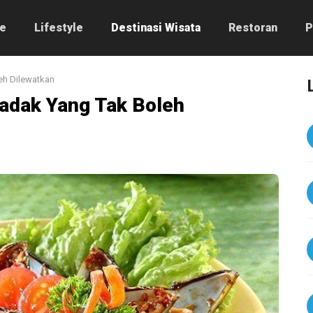
e
Lifestyle
Destinasi Wisata
Restoran
P
eh Dilewatkan
badak Yang Tak Boleh