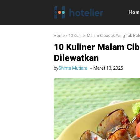
Langsung
ke
Hom
isi
Home
»
10 Kuliner Malam Cibadak Yang Tak Bol
10 Kuliner Malam Ci
Dilewatkan
by
Shinta Mutiara
Maret 13, 2025