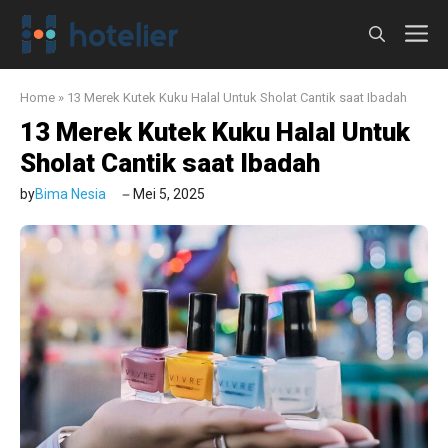
Langsung
M
ke
isi
Home
»
13 Merek Kutek Kuku Halal Untuk Sholat Cantik saat Ibadah
13 Merek Kutek Kuku Halal Untuk
Sholat Cantik saat Ibadah
by
Bima Nesia
Mei 5, 2025