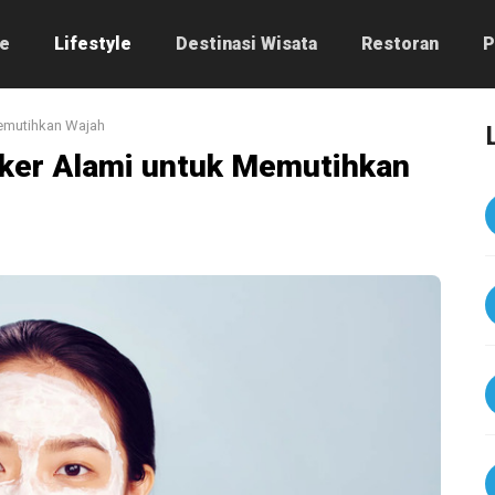
e
Lifestyle
Destinasi Wisata
Restoran
P
emutihkan Wajah
ker Alami untuk Memutihkan