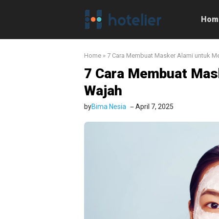
Langsung
ke
Hom
isi
Home
»
7 Cara Membuat Masker Alami untuk M
7 Cara Membuat Mas
Wajah
by
Bima Nesia
April 7, 2025