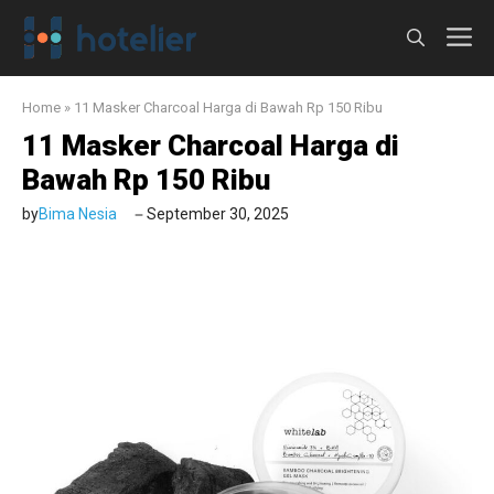
Langsung
M
ke
isi
Home
»
11 Masker Charcoal Harga di Bawah Rp 150 Ribu
11 Masker Charcoal Harga di
Bawah Rp 150 Ribu
by
Bima Nesia
September 30, 2025