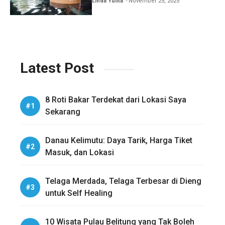
Honeymoon
Linda Yulita
November 25, 2025
Latest Post
8 Roti Bakar Terdekat dari Lokasi Saya
Sekarang
Danau Kelimutu: Daya Tarik, Harga Tiket
Masuk, dan Lokasi
Telaga Merdada, Telaga Terbesar di Dieng
untuk Self Healing
10 Wisata Pulau Belitung yang Tak Boleh