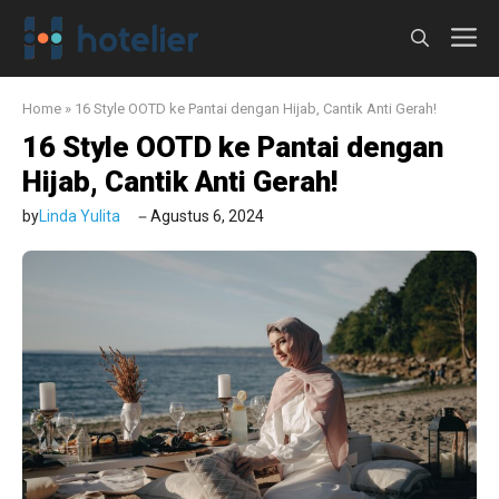
Langsung
M
ke
isi
Home
»
16 Style OOTD ke Pantai dengan Hijab, Cantik Anti Gerah!
16 Style OOTD ke Pantai dengan
Hijab, Cantik Anti Gerah!
by
Linda Yulita
Agustus 6, 2024