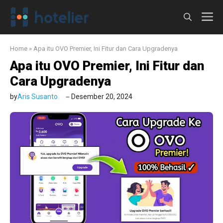
Langsung
M
ke
isi
Home
»
Apa itu OVO Premier, Ini Fitur dan Cara Upgradenya
Apa itu OVO Premier, Ini Fitur dan
Cara Upgradenya
by
Aris Susanto
Desember 20, 2024