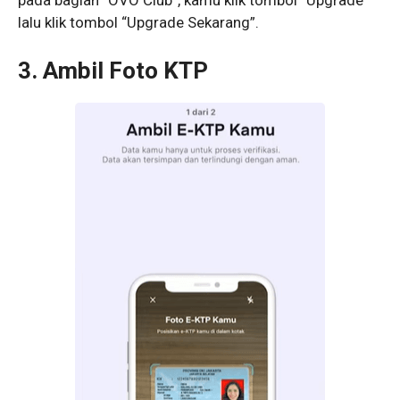
pada bagian “OVO Club”, kamu klik tombol “Upgrade”
lalu klik tombol “Upgrade Sekarang”.
3. Ambil Foto KTP