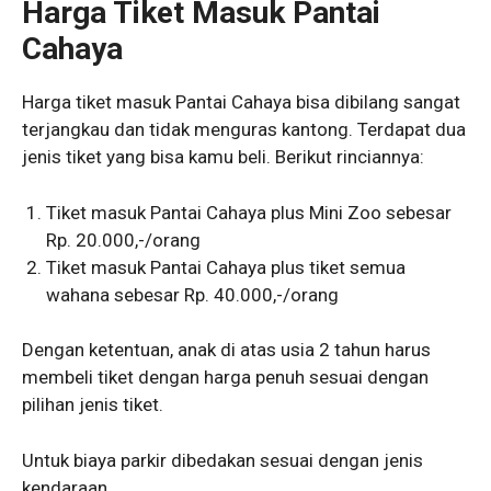
Harga Tiket Masuk Pantai
Cahaya
Harga tiket masuk Pantai Cahaya bisa dibilang sangat
terjangkau dan tidak menguras kantong. Terdapat dua
jenis tiket yang bisa kamu beli. Berikut rinciannya:
Tiket masuk Pantai Cahaya plus Mini Zoo sebesar
Rp. 20.000,-/orang
Tiket masuk Pantai Cahaya plus tiket semua
wahana sebesar Rp. 40.000,-/orang
Dengan ketentuan, anak di atas usia 2 tahun harus
membeli tiket dengan harga penuh sesuai dengan
pilihan jenis tiket.
Untuk biaya parkir dibedakan sesuai dengan jenis
kendaraan.