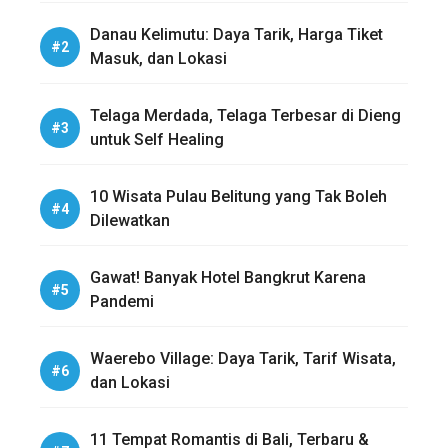
Danau Kelimutu: Daya Tarik, Harga Tiket
Masuk, dan Lokasi
Telaga Merdada, Telaga Terbesar di Dieng
untuk Self Healing
10 Wisata Pulau Belitung yang Tak Boleh
Dilewatkan
Gawat! Banyak Hotel Bangkrut Karena
Pandemi
Waerebo Village: Daya Tarik, Tarif Wisata,
dan Lokasi
11 Tempat Romantis di Bali, Terbaru &