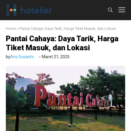
Langsung
M
ke
isi
Home
»
Pantai Cahaya: Daya Tarik, Harga Tiket Masuk, dan Lokasi
Pantai Cahaya: Daya Tarik, Harga
Tiket Masuk, dan Lokasi
by
Aris Susanto
Maret 21, 2025