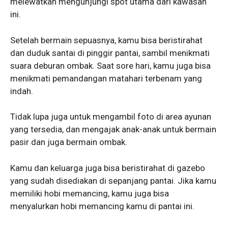
melewatkan mengunjungi spot utama dari kawasan
ini.
Setelah bermain sepuasnya, kamu bisa beristirahat
dan duduk santai di pinggir pantai, sambil menikmati
suara deburan ombak. Saat sore hari, kamu juga bisa
menikmati pemandangan matahari terbenam yang
indah.
Tidak lupa juga untuk mengambil foto di area ayunan
yang tersedia, dan mengajak anak-anak untuk bermain
pasir dan juga bermain ombak.
Kamu dan keluarga juga bisa beristirahat di gazebo
yang sudah disediakan di sepanjang pantai. Jika kamu
memiliki hobi memancing, kamu juga bisa
menyalurkan hobi memancing kamu di pantai ini.