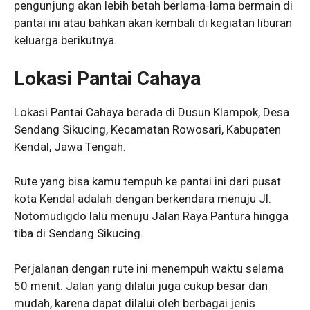
pengunjung akan lebih betah berlama-lama bermain di
pantai ini atau bahkan akan kembali di kegiatan liburan
keluarga berikutnya.
Lokasi Pantai Cahaya
Lokasi Pantai Cahaya berada di Dusun Klampok, Desa
Sendang Sikucing, Kecamatan Rowosari, Kabupaten
Kendal, Jawa Tengah.
Rute yang bisa kamu tempuh ke pantai ini dari pusat
kota Kendal adalah dengan berkendara menuju Jl.
Notomudigdo lalu menuju Jalan Raya Pantura hingga
tiba di Sendang Sikucing.
Perjalanan dengan rute ini menempuh waktu selama
50 menit. Jalan yang dilalui juga cukup besar dan
mudah, karena dapat dilalui oleh berbagai jenis