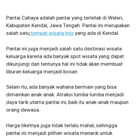
Pantai Cahaya adalah pantai yang terletak di Weleri,
Kabupaten Kendal, Jawa Tengah. Pantai ini merupakan
salah satu
tempat wisata hits
yang ada di Kendal.
Pantai ini juga menjadi salah satu destinasi wisata
keluarga karena ada banyak spot wisata yang dapat
dikunjungi dan tentunya hal ini tidak akan membuat
liburan keluarga menjadi bosan.
Selain itu, ada banyak wahana bermain yang bisa
dimainkan anak-anak. Atraksi lumba-lumba menjadi
daya tarik utama pantai ini, baik itu anak-anak maupun
orang dewasa.
Harga tiketnya juga tidak terlalu mahal, sehingga
pantai ini menjadi pilihan wisata menarik untuk