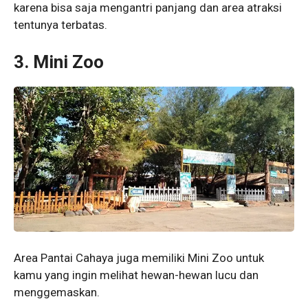
karena bisa saja mengantri panjang dan area atraksi
tentunya terbatas.
3. Mini Zoo
Area Pantai Cahaya juga memiliki Mini Zoo untuk
kamu yang ingin melihat hewan-hewan lucu dan
menggemaskan.