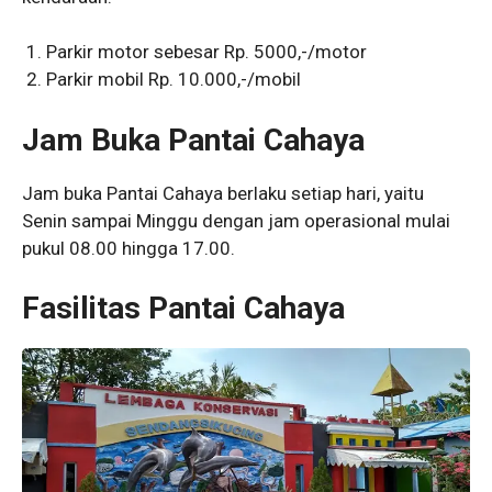
Parkir motor sebesar Rp. 5000,-/motor
Parkir mobil Rp. 10.000,-/mobil
Jam Buka Pantai Cahaya
Jam buka Pantai Cahaya berlaku setiap hari, yaitu
Senin sampai Minggu dengan jam operasional mulai
pukul 08.00 hingga 17.00.
Fasilitas Pantai Cahaya