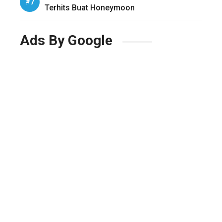
Terhits Buat Honeymoon
Ads By Google