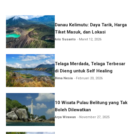
Danau Kelimutu: Daya Tarik, Harga
Tiket Masuk, dan Lokasi
Aris Susanto
Maret 12, 2026
Telaga Merdada, Telaga Terbesar
di Dieng untuk Self Healing
Bima Nesia
Februari 20, 2026
10 Wisata Pulau Belitung yang Tak
Boleh Dilewatkan
Arya Wirawan
November 27, 2025