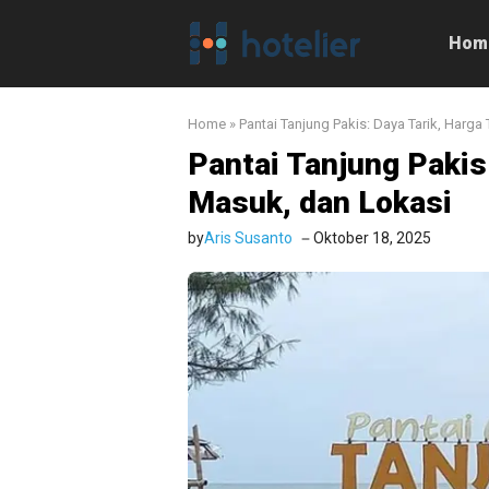
Langsung
ke
Hom
isi
Home
»
Pantai Tanjung Pakis: Daya Tarik, Harga
Pantai Tanjung Pakis
Masuk, dan Lokasi
by
Aris Susanto
Oktober 18, 2025