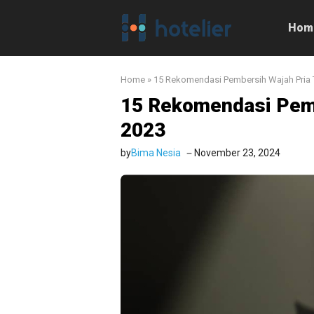
Langsung
ke
Hom
isi
Home
»
15 Rekomendasi Pembersih Wajah Pria 
15 Rekomendasi Pemb
2023
by
Bima Nesia
November 23, 2024