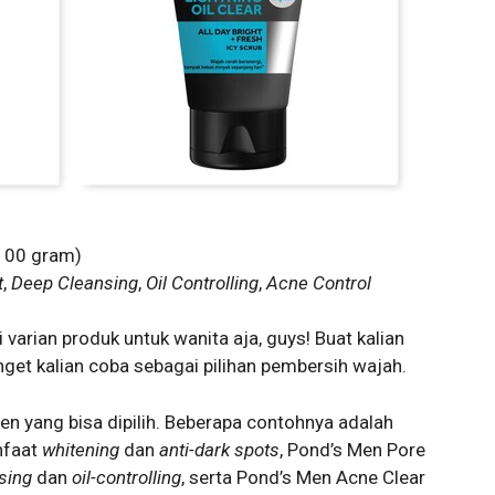
 100 gram)
t
,
Deep Cleansing
,
Oil Controlling
,
Acne Control
varian produk untuk wanita aja, guys! Buat kalian
nget kalian coba sebagai pilihan pembersih wajah.
en yang bisa dipilih. Beberapa contohnya adalah
nfaat
whitening
dan
anti-dark spots
, Pond’s Men Pore
sing
dan
oil-controlling
, serta Pond’s Men Acne Clear