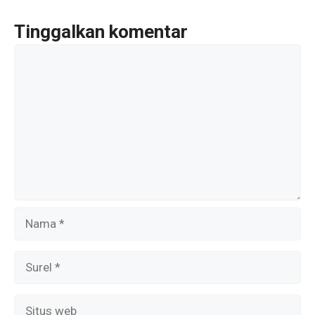
o
A
a
o
p
m
Tinggalkan komentar
k
p
Komentar
Nama
Surel
Situs