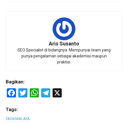
Aris Susanto
SEO Specialist di bidangnya. Mempunyai team yang
punya pengalaman sebagai akademisi maupun
praktisi.
Bagikan:
F
T
W
T
X
a
wi
h
el
ce
tt
at
e
Tags:
b
er
s
gr
TASIKMALAYA