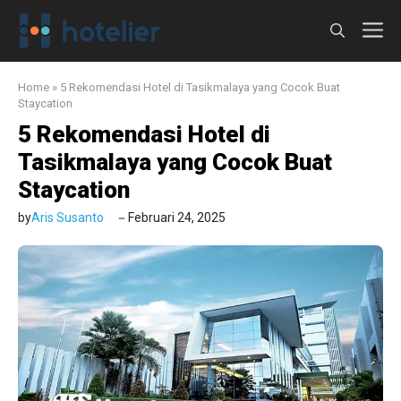
Langsung
M
ke
isi
Home
»
5 Rekomendasi Hotel di Tasikmalaya yang Cocok Buat
Staycation
5 Rekomendasi Hotel di
Tasikmalaya yang Cocok Buat
Staycation
by
Aris Susanto
Februari 24, 2025