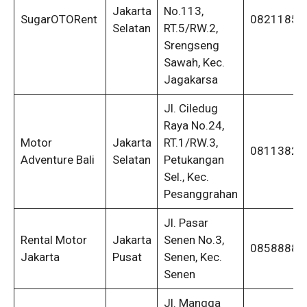
Jakarta
No.113,
SugarOTORent
08211855
Selatan
RT.5/RW.2,
Srengseng
Sawah, Kec.
Jagakarsa
Jl. Ciledug
Raya No.24,
Motor
Jakarta
RT.1/RW.3,
08113820
Adventure Bali
Selatan
Petukangan
Sel., Kec.
Pesanggrahan
Jl. Pasar
Rental Motor
Jakarta
Senen No.3,
08588885
Jakarta
Pusat
Senen, Kec.
Senen
Jl. Mangga