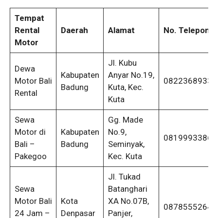
Tempat
Rental
Daerah
Alamat
No. Telepon
Motor
Jl. Kubu
Dewa
Kabupaten
Anyar No.19,
Motor Bali
08223689336
Badung
Kuta, Kec.
Rental
Kuta
Sewa
Gg. Made
Motor di
Kabupaten
No.9,
08199933868
Bali –
Badung
Seminyak,
Pakegoo
Kec. Kuta
Jl. Tukad
Sewa
Batanghari
Motor Bali
Kota
XA No.07B,
08785552644
24 Jam –
Denpasar
Panjer,