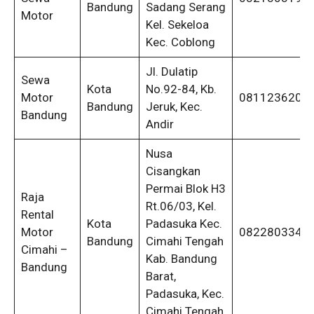
Bandung
Sadang Serang
Motor
Kel. Sekeloa
Kec. Coblong
Jl. Dulatip
Sewa
Kota
No.92-84, Kb.
Motor
0811236200
Bandung
Jeruk, Kec.
Bandung
Andir
Nusa
Cisangkan
Permai Blok H3
Raja
Rt.06/03, Kel.
Rental
Kota
Padasuka Kec.
Motor
0822803340
Bandung
Cimahi Tengah
Cimahi –
Kab. Bandung
Bandung
Barat,
Padasuka, Kec.
Cimahi Tengah