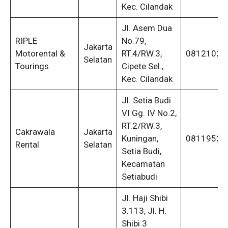
Kec. Cilandak
Jl. Asem Dua
RIPLE
No.79,
Jakarta
Motorental &
RT.4/RW.3,
08121021
Selatan
Tourings
Cipete Sel.,
Kec. Cilandak
Jl. Setia Budi
VI Gg. IV No.2,
RT.2/RW.3,
Cakrawala
Jakarta
Kuningan,
08119526
Rental
Selatan
Setia Budi,
Kecamatan
Setiabudi
Jl. Haji Shibi
3.113, Jl. H.
Shibi 3