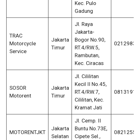
Kec. Pulo
Gadung
Jl. Raya
Jakarta-
TRAC
Jakarta
Bogor No.90,
Motorcycle
02129835
Timur
RT.4/RW.5,
Service
Rambutan,
Kec. Ciracas
Jl. Cililitan
Kecil II No.45,
SOSOR
Jakarta
RT.4/RW.7,
08131918
Motorent
Timur
Cililitan, Kec.
Kramat Jati
Jl. Cemp. II
Jakarta
Buntu No.73E,
MOTORENTJKT
08212552
Selatan
Cipete Sel.,