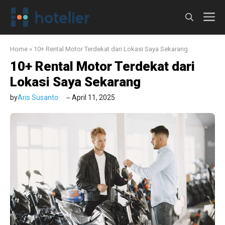
Langsung
M
ke
isi
Home
»
10+ Rental Motor Terdekat dari Lokasi Saya Sekarang
10+ Rental Motor Terdekat dari
Lokasi Saya Sekarang
by
Aris Susanto
April 11, 2025