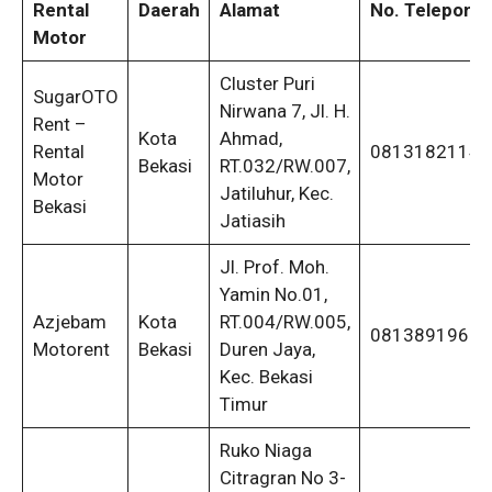
Rental
Daerah
Alamat
No. Telepon
Motor
Cluster Puri
SugarOTO
Nirwana 7, Jl. H.
Rent –
Kota
Ahmad,
Rental
08131821146
Bekasi
RT.032/RW.007,
Motor
Jatiluhur, Kec.
Bekasi
Jatiasih
Jl. Prof. Moh.
Yamin No.01,
Azjebam
Kota
RT.004/RW.005,
08138919686
Motorent
Bekasi
Duren Jaya,
Kec. Bekasi
Timur
Ruko Niaga
Citragran No 3-