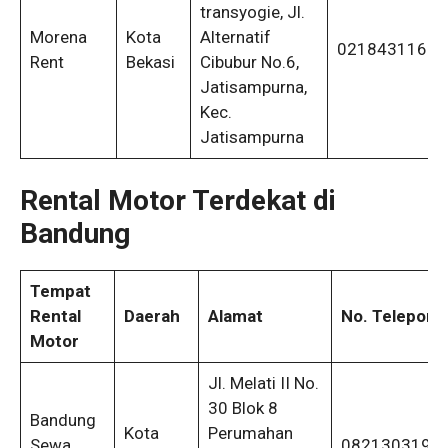
transyogie, Jl.
Morena
Kota
Alternatif
02184311622
Rent
Bekasi
Cibubur No.6,
Jatisampurna,
Kec.
Jatisampurna
Rental Motor Terdekat di
Bandung
Tempat
Rental
Daerah
Alamat
No. Telepon
Motor
Jl. Melati II No.
30 Blok 8
Bandung
Kota
Perumahan
Sewa
0821303194