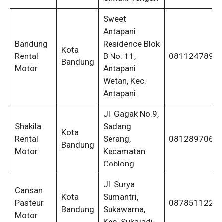
Sweet
Antapani
Bandung
Residence Blok
Kota
Rental
B No. 11,
0811247898
Bandung
Motor
Antapani
Wetan, Kec.
Antapani
Jl. Gagak No.9,
Shakila
Sadang
Kota
Rental
Serang,
0812897068
Bandung
Motor
Kecamatan
Coblong
Jl. Surya
Cansan
Kota
Sumantri,
Pasteur
0878511221
Bandung
Sukawarna,
Motor
Kec. Sukajadi