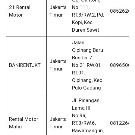
21 Rental
Jakarta
No.111,
08526267
Motor
Timur
RT.3/RW.2, Pd.
Kopi, Kec.
Duren Sawit
Jalan
Cipinang Baru
Bunder 7
Jakarta
BANIRENTJKT
No.21 RW.01
08965000
Timur
RT.01,
Cipinang, Kec.
Pulo Gadung
Jl. Pisangan
Lama III
No.9a,
Rental Motor
Jakarta
RT.3/RW.6,
08122682
Matic
Timur
Rawamangun,