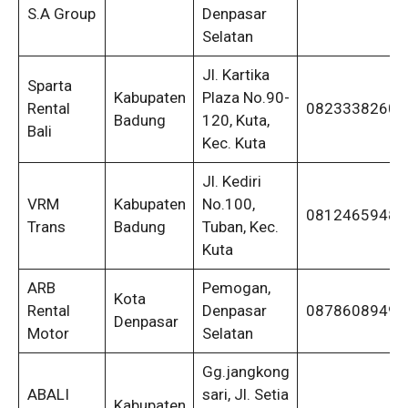
S.A Group
Denpasar
Selatan
Jl. Kartika
Sparta
Kabupaten
Plaza No.90-
Rental
08233382605
Badung
120, Kuta,
Bali
Kec. Kuta
Jl. Kediri
VRM
Kabupaten
No.100,
08124659480
Trans
Badung
Tuban, Kec.
Kuta
ARB
Pemogan,
Kota
Rental
Denpasar
08786089499
Denpasar
Motor
Selatan
Gg.jangkong
ABALI
sari, Jl. Setia
Kabupaten