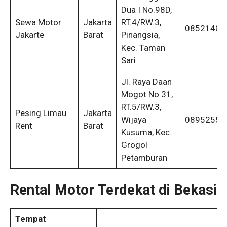
Dua I No.98D,
Sewa Motor
Jakarta
RT.4/RW.3,
08521403
Jakarte
Barat
Pinangsia,
Kec. Taman
Sari
Jl. Raya Daan
Mogot No.31,
RT.5/RW.3,
Pesing Limau
Jakarta
Wijaya
08952558
Rent
Barat
Kusuma, Kec.
Grogol
Petamburan
Rental Motor Terdekat di Bekasi
Tempat