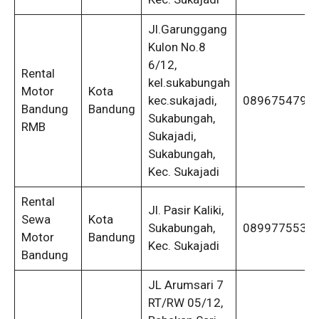
Jl.Garunggang
Kulon No.8
6/12,
Rental
kel.sukabungah
Motor
Kota
kec.sukajadi,
0896754792
Bandung
Bandung
Sukabungah,
RMB
Sukajadi,
Sukabungah,
Kec. Sukajadi
Rental
Jl. Pasir Kaliki,
Sewa
Kota
Sukabungah,
0899775538
Motor
Bandung
Kec. Sukajadi
Bandung
JL Arumsari 7
RT/RW 05/12,