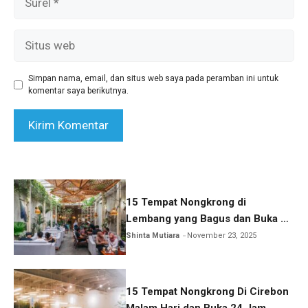
Situs
web
Simpan nama, email, dan situs web saya pada peramban ini untuk
komentar saya berikutnya.
15 Tempat Nongkrong di
Lembang yang Bagus dan Buka 24
Jam
Shinta Mutiara
November 23, 2025
15 Tempat Nongkrong Di Cirebon
Malam Hari dan Buka 24 Jam