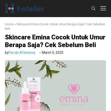
Langsung
M
ke
isi
Home
»
Skincare Emina Cocok Untuk Umur Berapa Saja? Cek Sebelum
Beli
Skincare Emina Cocok Untuk Umur
Berapa Saja? Cek Sebelum Beli
by
Farrah Afsheena
Maret 5, 2025