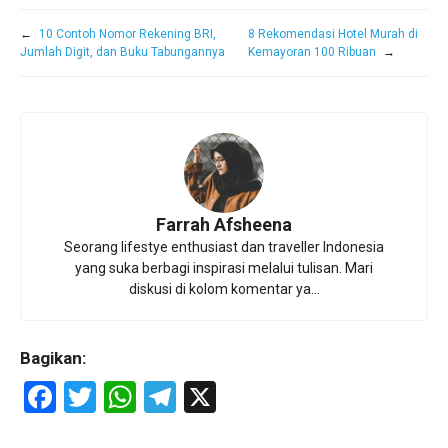
←
10 Contoh Nomor Rekening BRI,
8 Rekomendasi Hotel Murah di
Jumlah Digit, dan Buku Tabungannya
Kemayoran 100 Ribuan
→
Farrah Afsheena
Seorang lifestye enthusiast dan traveller Indonesia
yang suka berbagi inspirasi melalui tulisan. Mari
diskusi di kolom komentar ya...
Bagikan:
F
T
W
T
X
a
wi
h
el