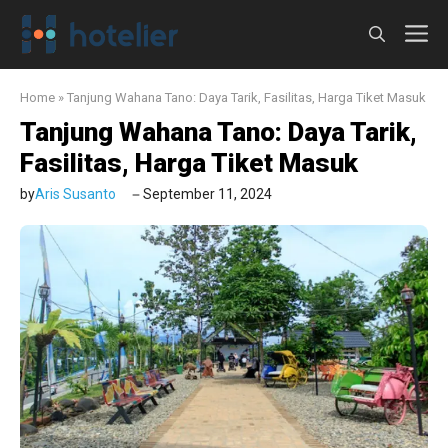
Langsung
M
ke
isi
Home
»
Tanjung Wahana Tano: Daya Tarik, Fasilitas, Harga Tiket Masuk
Tanjung Wahana Tano: Daya Tarik,
Fasilitas, Harga Tiket Masuk
by
Aris Susanto
September 11, 2024