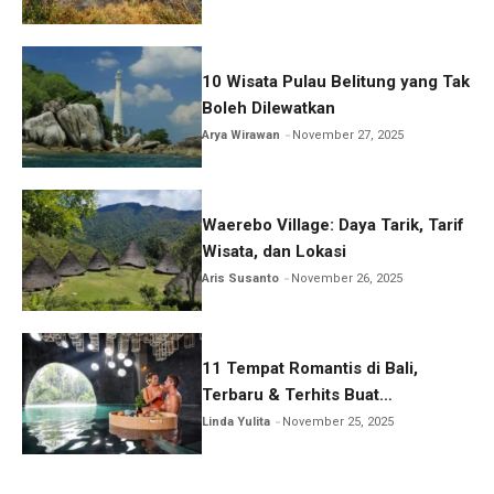
10 Wisata Pulau Belitung yang Tak
Boleh Dilewatkan
Arya Wirawan
November 27, 2025
Waerebo Village: Daya Tarik, Tarif
Wisata, dan Lokasi
Aris Susanto
November 26, 2025
11 Tempat Romantis di Bali,
Terbaru & Terhits Buat
Honeymoon
Linda Yulita
November 25, 2025