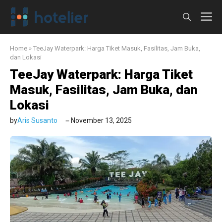
Langsung
M
ke
isi
Home
»
TeeJay Waterpark: Harga Tiket Masuk, Fasilitas, Jam Buka,
dan Lokasi
TeeJay Waterpark: Harga Tiket
Masuk, Fasilitas, Jam Buka, dan
Lokasi
by
Aris Susanto
November 13, 2025