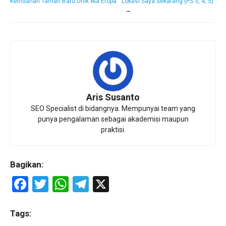
Keindahan Taman Batu Unik Ala Eropa
Lokasi Saya Sekarang (PS 3, 4, 5)
→
Aris Susanto
SEO Specialist di bidangnya. Mempunyai team yang
punya pengalaman sebagai akademisi maupun
praktisi.
Bagikan:
F
T
W
T
X
a
wi
h
el
ce
tt
at
e
Tags: