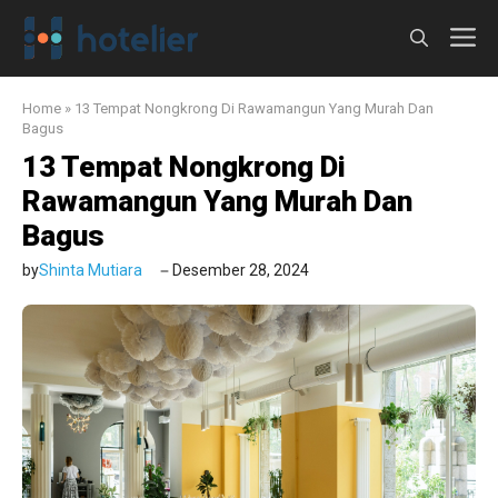
Langsung
M
ke
isi
Home
»
13 Tempat Nongkrong Di Rawamangun Yang Murah Dan
Bagus
13 Tempat Nongkrong Di
Rawamangun Yang Murah Dan
Bagus
by
Shinta Mutiara
Desember 28, 2024