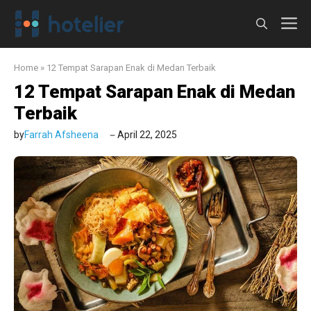
Langsung
M
ke
isi
Home
»
12 Tempat Sarapan Enak di Medan Terbaik
12 Tempat Sarapan Enak di Medan
Terbaik
by
Farrah Afsheena
April 22, 2025