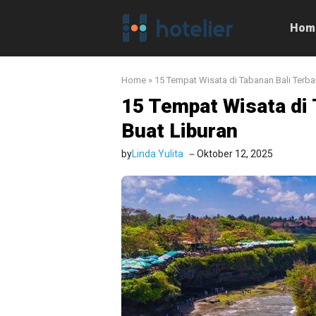
Langsung
ke
Hom
isi
Home
»
15 Tempat Wisata di Tabanan Bali Terbar
15 Tempat Wisata di 
Buat Liburan
by
Linda Yulita
Oktober 12, 2025