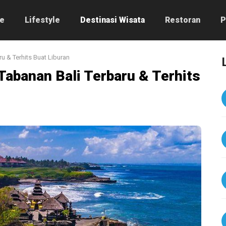
e
Lifestyle
Destinasi Wisata
Restoran
P
u & Terhits Buat Liburan
Tabanan Bali Terbaru & Terhits