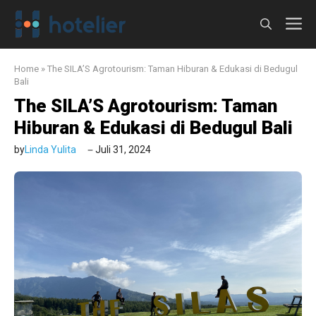
Langsung
M
ke
isi
Home
»
The SILA’S Agrotourism: Taman Hiburan & Edukasi di Bedugul
Bali
The SILA’S Agrotourism: Taman
Hiburan & Edukasi di Bedugul Bali
by
Linda Yulita
Juli 31, 2024