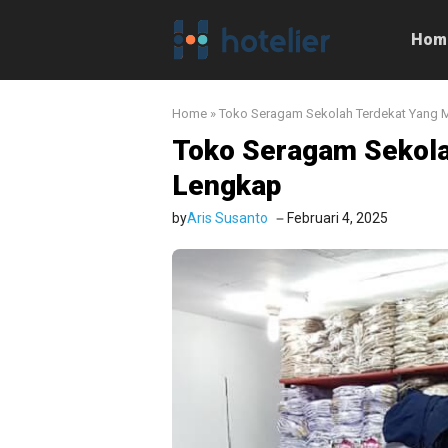
Langsung
ke
Hom
isi
Home
»
Toko Seragam Sekolah Terdekat Yang 
Toko Seragam Sekola
Lengkap
by
Aris Susanto
Februari 4, 2025