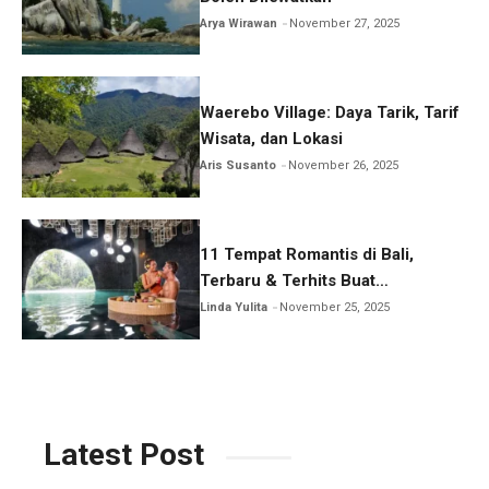
Arya Wirawan
November 27, 2025
Waerebo Village: Daya Tarik, Tarif
Wisata, dan Lokasi
Aris Susanto
November 26, 2025
11 Tempat Romantis di Bali,
Terbaru & Terhits Buat
Honeymoon
Linda Yulita
November 25, 2025
Latest Post