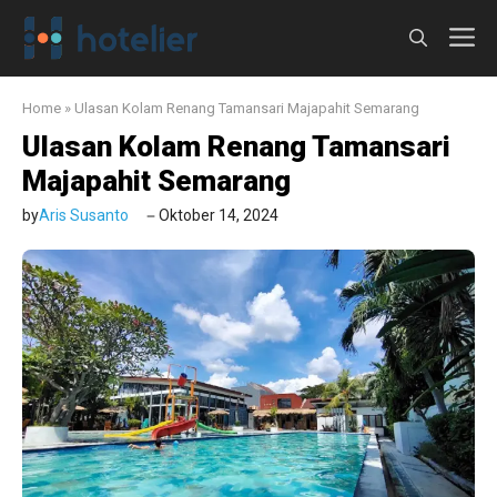
Langsung
M
ke
isi
Home
»
Ulasan Kolam Renang Tamansari Majapahit Semarang
Ulasan Kolam Renang Tamansari
Majapahit Semarang
by
Aris Susanto
Oktober 14, 2024