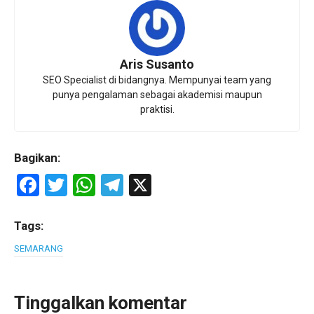
Aris Susanto
SEO Specialist di bidangnya. Mempunyai team yang
punya pengalaman sebagai akademisi maupun
praktisi.
Bagikan:
F
T
W
T
X
a
wi
h
el
ce
tt
at
e
Tags:
b
er
s
gr
SEMARANG
o
A
a
o
p
m
Tinggalkan komentar