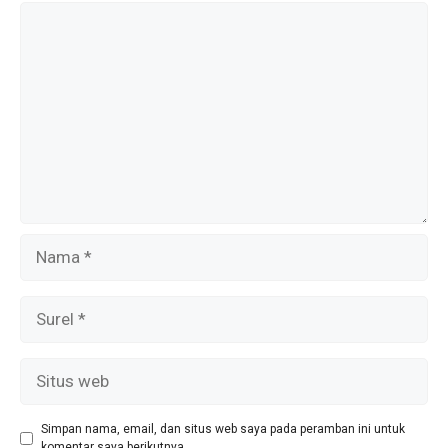
k
p
Komentar
Nama
Surel
Situs
web
Simpan nama, email, dan situs web saya pada peramban ini untuk
komentar saya berikutnya.