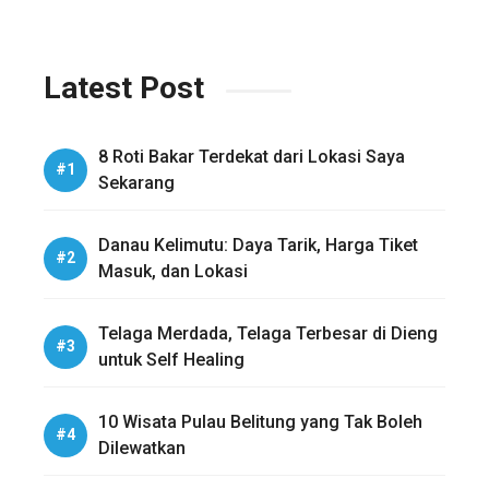
Latest Post
8 Roti Bakar Terdekat dari Lokasi Saya
Sekarang
Danau Kelimutu: Daya Tarik, Harga Tiket
Masuk, dan Lokasi
Telaga Merdada, Telaga Terbesar di Dieng
untuk Self Healing
10 Wisata Pulau Belitung yang Tak Boleh
Dilewatkan