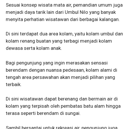
Sesuai konsep wisata mata air, pemandian umum juga
menjadi daya tarik lain dari Umbul Nilo yang banyak
menyita perhatian wisatawan dari berbagai kalangan.
Di sini terdapat dua area kolam, yaitu kolam umbul dan
kolam renang buatan yang terbagi menjadi kolam
dewasa serta kolam anak.
Bagi pengunjung yang ingin merasakan sensasi
berendam dengan nuansa pedesaan, kolam alami di
tengah area persawahan akan menjadi pilihan yang
terbaik.
Di sini wisatawan dapat berenang dan bermain air di
kolam yang terpisah oleh pembatas batu alam hingga
terasa seperti berendam di sungai.
Sambil bersantai untuk rekreasi air, pengunjung juga