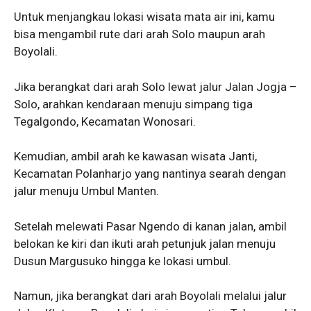
Untuk menjangkau lokasi wisata mata air ini, kamu
bisa mengambil rute dari arah Solo maupun arah
Boyolali.
Jika berangkat dari arah Solo lewat jalur Jalan Jogja –
Solo, arahkan kendaraan menuju simpang tiga
Tegalgondo, Kecamatan Wonosari.
Kemudian, ambil arah ke kawasan wisata Janti,
Kecamatan Polanharjo yang nantinya searah dengan
jalur menuju Umbul Manten.
Setelah melewati Pasar Ngendo di kanan jalan, ambil
belokan ke kiri dan ikuti arah petunjuk jalan menuju
Dusun Margusuko hingga ke lokasi umbul.
Namun, jika berangkat dari arah Boyolali melalui jalur