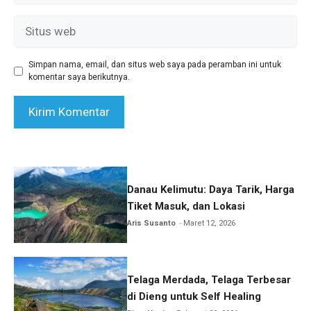
Situs
web
Simpan nama, email, dan situs web saya pada peramban ini untuk
komentar saya berikutnya.
Danau Kelimutu: Daya Tarik, Harga
Tiket Masuk, dan Lokasi
Aris Susanto
Maret 12, 2026
Telaga Merdada, Telaga Terbesar
di Dieng untuk Self Healing