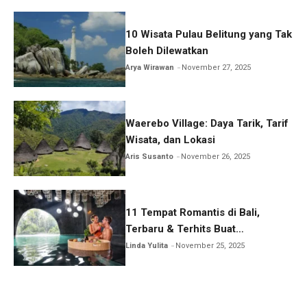
10 Wisata Pulau Belitung yang Tak
Boleh Dilewatkan
Arya Wirawan
November 27, 2025
Waerebo Village: Daya Tarik, Tarif
Wisata, dan Lokasi
Aris Susanto
November 26, 2025
11 Tempat Romantis di Bali,
Terbaru & Terhits Buat
Honeymoon
Linda Yulita
November 25, 2025