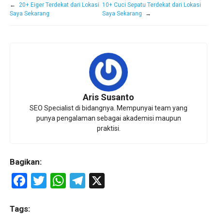
←
20+ Eiger Terdekat dari Lokasi
10+ Cuci Sepatu Terdekat dari Lokasi
Saya Sekarang
Saya Sekarang
→
Aris Susanto
SEO Specialist di bidangnya. Mempunyai team yang
punya pengalaman sebagai akademisi maupun
praktisi.
Bagikan:
F
T
W
T
X
a
wi
h
el
ce
tt
at
e
Tags: