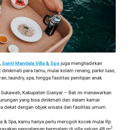
,
Santi Mandala Villa & Spa
juga menghadirkan
 dinikmati para tamu, mulai kolam renang, parkir luas,
an, laundry, spa, hingga fasilitas penitipan anak.
n, Sukawati, Kabupaten Gianyar – Bali ini menawarkan
unungan yang bisa dinikmati dari dalam kamar.
na dekat dengan objek wisata dan fasilitas umum.
la & Spa, kamu hanya perlu merogoh kocek mulai Rp.
2
asakan pengalaman bermalam di villa seluas 48 m