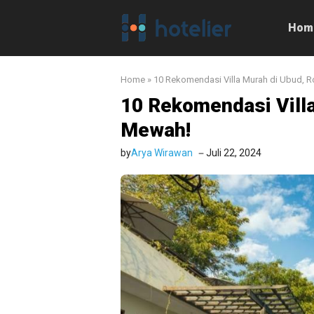
Langsung
ke
Hom
isi
Home
»
10 Rekomendasi Villa Murah di Ubud, 
10 Rekomendasi Vill
Mewah!
by
Arya Wirawan
Juli 22, 2024