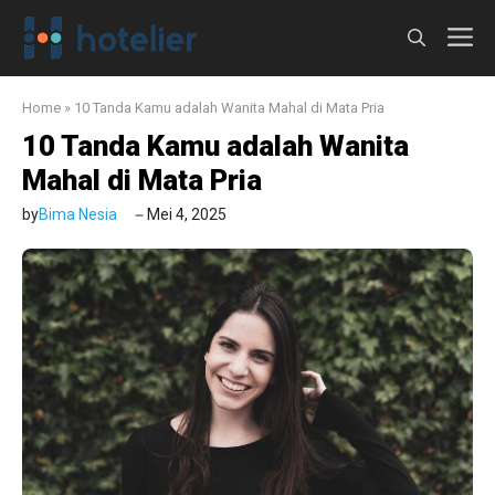
Langsung
M
ke
isi
Home
»
10 Tanda Kamu adalah Wanita Mahal di Mata Pria
10 Tanda Kamu adalah Wanita
Mahal di Mata Pria
by
Bima Nesia
Mei 4, 2025