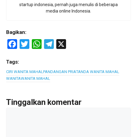
startup indonesia, pernah juga menulis di beberapa
media online Indonesia.
Bagikan:
F
T
W
T
X
a
wi
h
el
ce
tt
at
e
Tags:
b
er
s
gr
CIRI WANITA MAHAL
PANDANGAN PRIA
TANDA WANITA MAHAL
WANITA
WANITA MAHAL
o
A
a
o
p
m
k
p
Tinggalkan komentar
Komentar