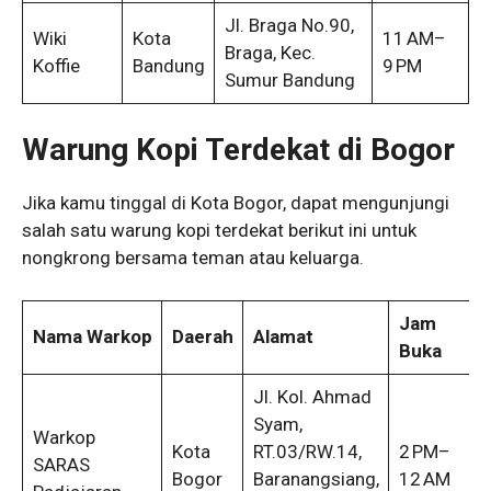
Jl. Braga No.90,
Wiki
Kota
11 AM–
Braga, Kec.
Koffie
Bandung
9 PM
Sumur Bandung
Warung Kopi Terdekat di Bogor
Jika kamu tinggal di Kota Bogor, dapat mengunjungi
salah satu warung kopi terdekat berikut ini untuk
nongkrong bersama teman atau keluarga.
Jam
Nama Warkop
Daerah
Alamat
Buka
Jl. Kol. Ahmad
Syam,
Warkop
Kota
RT.03/RW.14,
2 PM–
SARAS
Bogor
Baranangsiang,
12 AM