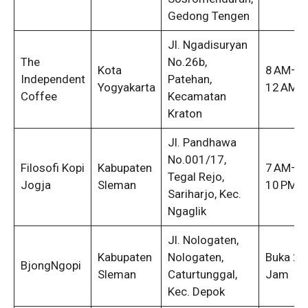
Gedong Tengen
Jl. Ngadisuryan
The
No.26b,
Kota
8 AM–
Independent
Patehan,
Yogyakarta
12 AM
Coffee
Kecamatan
Kraton
Jl. Pandhawa
No.001/17,
Filosofi Kopi
Kabupaten
7 AM–
Tegal Rejo,
Jogja
Sleman
10 PM
Sariharjo, Kec.
Ngaglik
Jl. Nologaten,
Kabupaten
Nologaten,
Buka 24
BjongNgopi
Sleman
Caturtunggal,
Jam
Kec. Depok