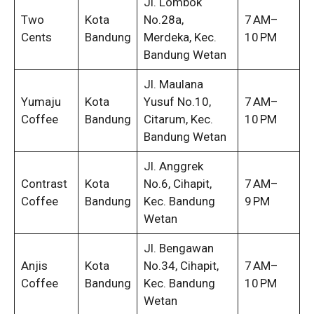
Jl. Lombok
Two
Kota
No.28a,
7 AM–
Cents
Bandung
Merdeka, Kec.
10 PM
Bandung Wetan
Jl. Maulana
Yumaju
Kota
Yusuf No.10,
7 AM–
Coffee
Bandung
Citarum, Kec.
10 PM
Bandung Wetan
Jl. Anggrek
Contrast
Kota
No.6, Cihapit,
7 AM–
Coffee
Bandung
Kec. Bandung
9 PM
Wetan
Jl. Bengawan
Anjis
Kota
No.34, Cihapit,
7 AM–
Coffee
Bandung
Kec. Bandung
10 PM
Wetan