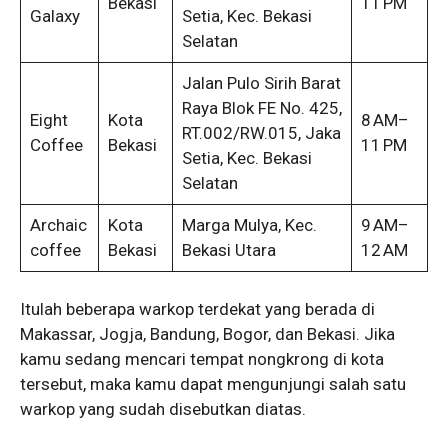
Bekasi
11 PM
Galaxy
Setia, Kec. Bekasi
Selatan
Jalan Pulo Sirih Barat
Raya Blok FE No. 425,
Eight
Kota
8 AM–
RT.002/RW.015, Jaka
Coffee
Bekasi
11 PM
Setia, Kec. Bekasi
Selatan
Archaic
Kota
Marga Mulya, Kec.
9 AM–
coffee
Bekasi
Bekasi Utara
12 AM
Itulah beberapa warkop terdekat yang berada di
Makassar, Jogja, Bandung, Bogor, dan Bekasi. Jika
kamu sedang mencari tempat nongkrong di kota
tersebut, maka kamu dapat mengunjungi salah satu
warkop yang sudah disebutkan diatas.