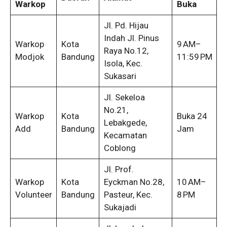
Warkop
Buka
Jl. Pd. Hijau
Indah Jl. Pinus
Warkop
Kota
9 AM–
Raya No.12,
Modjok
Bandung
11:59 PM
Isola, Kec.
Sukasari
Jl. Sekeloa
No.21,
Warkop
Kota
Buka 24
Lebakgede,
Add
Bandung
Jam
Kecamatan
Coblong
Jl. Prof.
Warkop
Kota
Eyckman No.28,
10 AM–
Volunteer
Bandung
Pasteur, Kec.
8 PM
Sukajadi