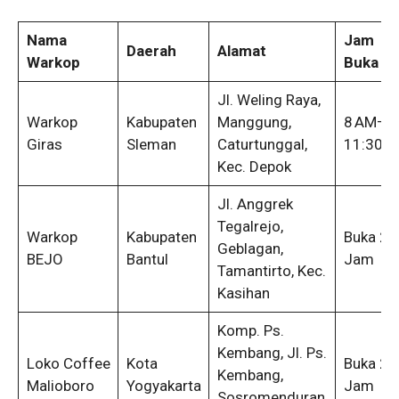
Nama
Jam
Daerah
Alamat
Warkop
Buka
Jl. Weling Raya,
Warkop
Kabupaten
Manggung,
8 AM–
Giras
Sleman
Caturtunggal,
11:30 P
Kec. Depok
Jl. Anggrek
Tegalrejo,
Warkop
Kabupaten
Buka 24
Geblagan,
BEJO
Bantul
Jam
Tamantirto, Kec.
Kasihan
Komp. Ps.
Kembang, Jl. Ps.
Loko Coffee
Kota
Buka 24
Kembang,
Malioboro
Yogyakarta
Jam
Sosromenduran,