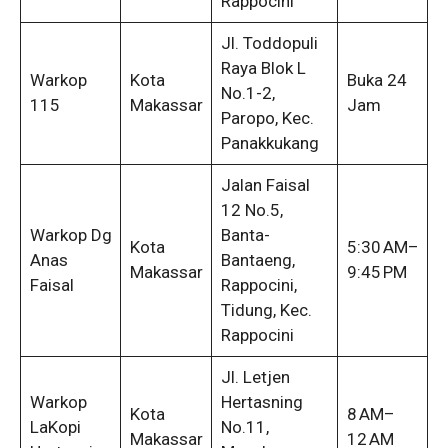
Rappocini
Jl. Toddopuli
Raya Blok L
Warkop
Kota
Buka 24
No.1-2,
115
Makassar
Jam
Paropo, Kec.
Panakkukang
Jalan Faisal
12 No.5,
Warkop Dg
Banta-
Kota
5:30 AM–
Anas
Bantaeng,
Makassar
9:45 PM
Faisal
Rappocini,
Tidung, Kec.
Rappocini
Jl. Letjen
Warkop
Hertasning
Kota
8 AM–
LaKopi
No.11,
Makassar
12 AM