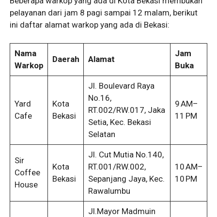
Beberapa warkop yang ada di Kota Bekasi membukan
pelayanan dari jam 8 pagi sampai 12 malam, berikut
ini daftar alamat warkop yang ada di Bekasi:
Nama
Jam
Daerah
Alamat
Warkop
Buka
Jl. Boulevard Raya
No.16,
Yard
Kota
9 AM–
RT.002/RW.017, Jaka
Cafe
Bekasi
11 PM
Setia, Kec. Bekasi
Selatan
Jl. Cut Mutia No.140,
Sir
Kota
RT.001/RW.002,
10 AM–
Coffee
Bekasi
Sepanjang Jaya, Kec.
10 PM
House
Rawalumbu
Jl.Mayor Madmuin