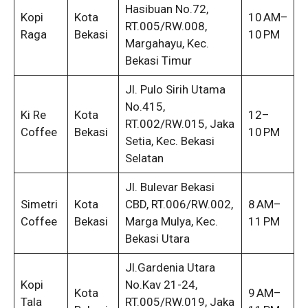
Hasibuan No.72,
Kopi
Kota
10 AM–
RT.005/RW.008,
Raga
Bekasi
10 PM
Margahayu, Kec.
Bekasi Timur
Jl. Pulo Sirih Utama
No.415,
Ki Re
Kota
12–
RT.002/RW.015, Jaka
Coffee
Bekasi
10 PM
Setia, Kec. Bekasi
Selatan
Jl. Bulevar Bekasi
Simetri
Kota
CBD, RT.006/RW.002,
8 AM–
Coffee
Bekasi
Marga Mulya, Kec.
11 PM
Bekasi Utara
Jl.Gardenia Utara
Kopi
No.Kav 21-24,
Kota
9 AM–
Tala
RT.005/RW.019, Jaka