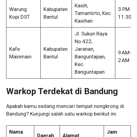
Kasih,
Warung
Kabupaten
3 PM –
Tamantirto, Kec.
Kopi DST
Bantul
11:30 P
Kasihan
Jl. Sukun Raya
No.422,
Kafe
Kabupaten
Jaranan,
9 AM–
Mainmain
Bantul
Banguntapan,
2 AM
Kec.
Banguntapan
Warkop Terdekat di Bandung
Apakah kamu sedang mencari tempat nongkrong di
Bandung? Kunjungi salah satu warkop berikut ini:
Nama
Jam
Daerah
Alamat