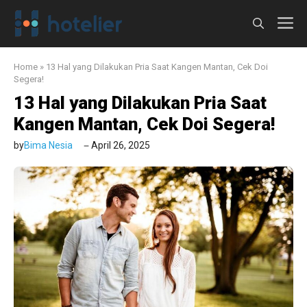
Langsung
M
ke
isi
Home
»
13 Hal yang Dilakukan Pria Saat Kangen Mantan, Cek Doi
Segera!
13 Hal yang Dilakukan Pria Saat
Kangen Mantan, Cek Doi Segera!
by
Bima Nesia
April 26, 2025