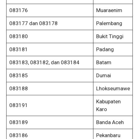
083176
Muaraenim
083177 dan 083178
Palembang
083180
Bukit Tinggi
083181
Padang
083183, 083182, dan 083184
Batam
083185
Dumai
083188
Lhokseumawe
Kabupaten
083191
Karo
083189
Banda Aceh
083186
Pekanbaru