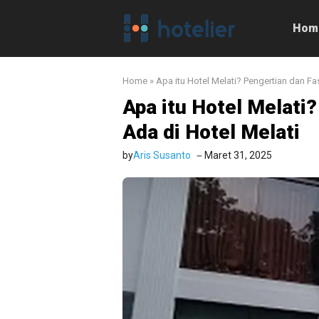
Langsung
ke
Hom
isi
Home
»
Apa itu Hotel Melati? Pengertian dan Fas
Apa itu Hotel Melati?
Ada di Hotel Melati
by
Aris Susanto
Maret 31, 2025