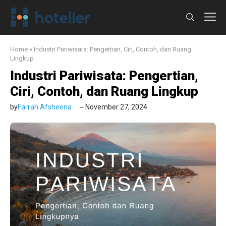
Langsung
M
ke
isi
Home
»
Industri Pariwisata: Pengertian, Ciri, Contoh, dan Ruang
Lingkup
Industri Pariwisata: Pengertian,
Ciri, Contoh, dan Ruang Lingkup
by
Farrah Afsheena
November 27, 2024