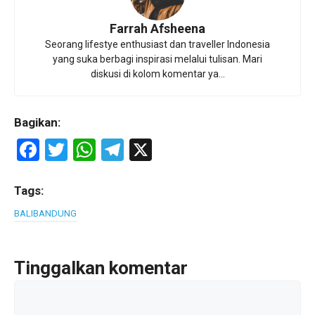
Farrah Afsheena
Seorang lifestye enthusiast dan traveller Indonesia
yang suka berbagi inspirasi melalui tulisan. Mari
diskusi di kolom komentar ya...
Bagikan:
F
T
W
T
X
a
wi
h
el
ce
tt
at
e
Tags:
b
er
s
gr
BALI
BANDUNG
o
A
a
o
p
m
Tinggalkan komentar
k
p
Komentar