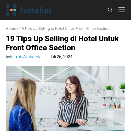
Langsung
M
ke
isi
Home
»
19 Tips Up Selling di Hotel Untuk Front Office Section
19 Tips Up Selling di Hotel Untuk
Front Office Section
by
Farrah Afsheena
Juli 26, 2024