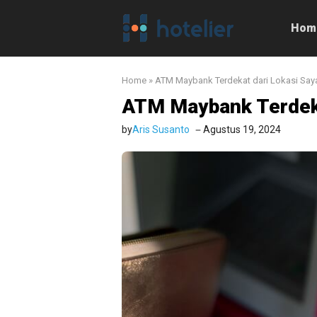
Langsung
ke
Hom
isi
Home
»
ATM Maybank Terdekat dari Lokasi Say
ATM Maybank Terdeka
by
Aris Susanto
Agustus 19, 2024