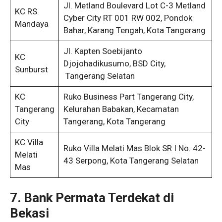
Jl. Metland Boulevard Lot C-3 Metland
KC RS.
Cyber City RT 001 RW 002, Pondok
Mandaya
Bahar, Karang Tengah, Kota Tangerang
Jl. Kapten Soebijanto
KC
Djojohadikusumo, BSD City,
Sunburst
Tangerang Selatan
KC
Ruko Business Part Tangerang City,
Tangerang
Kelurahan Babakan, Kecamatan
City
Tangerang, Kota Tangerang
KC Villa
Ruko Villa Melati Mas Blok SR I No. 42-
Melati
43 Serpong, Kota Tangerang Selatan
Mas
7. Bank Permata Terdekat di
Bekasi