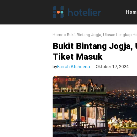
Langsung
ke
Hom
isi
Home
»
Bukit Bintang Jogja, Ulasan Lengkap H
Bukit Bintang Jogja,
Tiket Masuk
by
Farrah Afsheena
Oktober 17, 2024