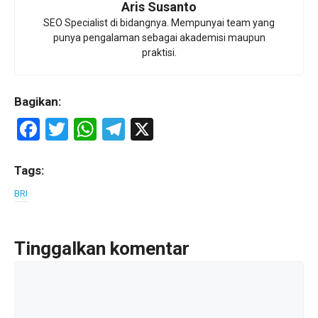
Aris Susanto
SEO Specialist di bidangnya. Mempunyai team yang
punya pengalaman sebagai akademisi maupun
praktisi.
Bagikan:
F
T
W
T
X
a
wi
h
el
ce
tt
at
e
Tags:
b
er
s
gr
BRI
o
A
a
o
p
m
Tinggalkan komentar
k
p
Komentar