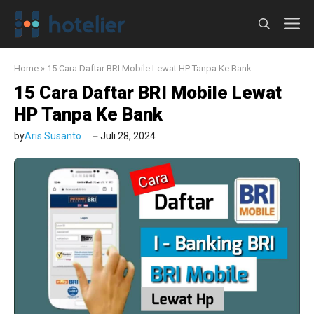
Langsung
M
ke
isi
Home
»
15 Cara Daftar BRI Mobile Lewat HP Tanpa Ke Bank
15 Cara Daftar BRI Mobile Lewat
HP Tanpa Ke Bank
by
Aris Susanto
Juli 28, 2024