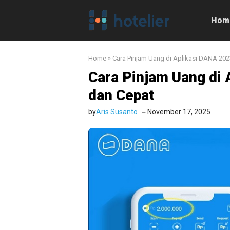
Langsung
ke
Hom
isi
Home
»
Cara Pinjam Uang di Aplikasi DANA 20
Cara Pinjam Uang di
dan Cepat
by
Aris Susanto
November 17, 2025