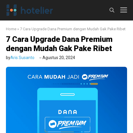
Langsung
M
ke
isi
Home
»
7 Cara Upgrade Dana Premium dengan Mudah Gak Pake Ribet
7 Cara Upgrade Dana Premium
dengan Mudah Gak Pake Ribet
by
Aris Susanto
Agustus 20, 2024