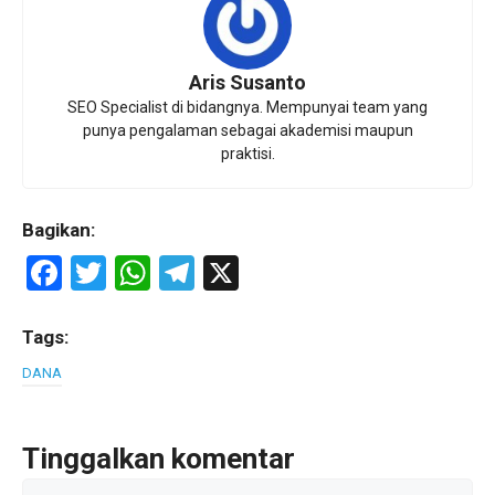
Aris Susanto
SEO Specialist di bidangnya. Mempunyai team yang
punya pengalaman sebagai akademisi maupun
praktisi.
Bagikan:
F
T
W
T
X
a
wi
h
el
ce
tt
at
e
Tags:
b
er
s
gr
DANA
o
A
a
o
p
m
Tinggalkan komentar
k
p
Komentar