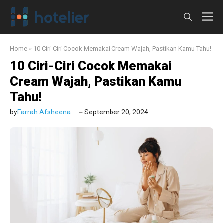
Langsung
M
ke
isi
Home
»
10 Ciri-Ciri Cocok Memakai Cream Wajah, Pastikan Kamu Tahu!
10 Ciri-Ciri Cocok Memakai
Cream Wajah, Pastikan Kamu
Tahu!
by
Farrah Afsheena
September 20, 2024