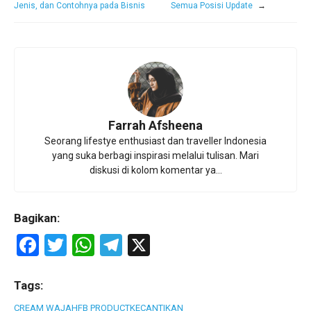
Jenis, dan Contohnya pada Bisnis
Semua Posisi Update
→
Farrah Afsheena
Seorang lifestye enthusiast dan traveller Indonesia
yang suka berbagi inspirasi melalui tulisan. Mari
diskusi di kolom komentar ya...
Bagikan:
F
T
W
T
X
a
wi
h
el
ce
tt
at
e
Tags:
CREAM WAJAH
FB PRODUCT
KECANTIKAN