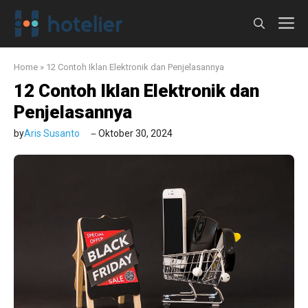
Langsung
M
ke
isi
Home
»
12 Contoh Iklan Elektronik dan Penjelasannya
12 Contoh Iklan Elektronik dan
Penjelasannya
by
Aris Susanto
Oktober 30, 2024