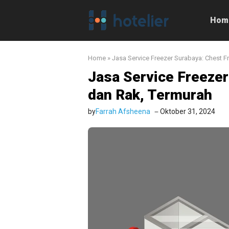
Langsung
ke
Hom
isi
Home
»
Jasa Service Freezer Surabaya: Chest F
Jasa Service Freezer
dan Rak, Termurah
by
Farrah Afsheena
Oktober 31, 2024