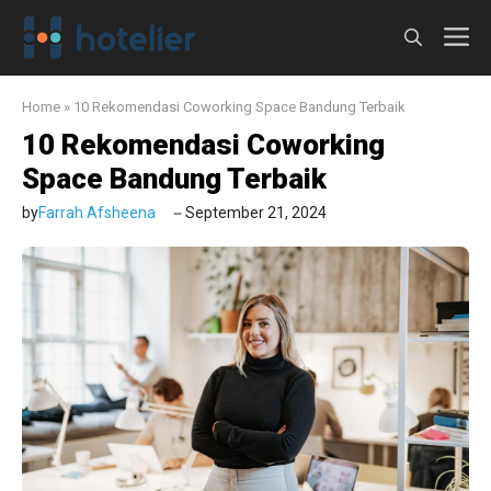
Langsung
M
ke
isi
Home
»
10 Rekomendasi Coworking Space Bandung Terbaik
10 Rekomendasi Coworking
Space Bandung Terbaik
by
Farrah Afsheena
September 21, 2024