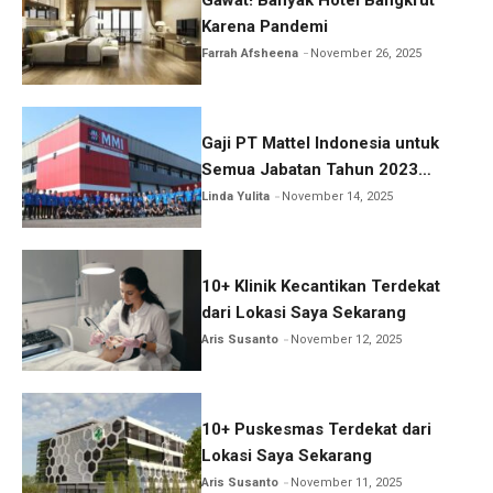
Karena Pandemi
Farrah Afsheena
November 26, 2025
Gaji PT Mattel Indonesia untuk
Semua Jabatan Tahun 2023
Lengkap!
Linda Yulita
November 14, 2025
10+ Klinik Kecantikan Terdekat
dari Lokasi Saya Sekarang
Aris Susanto
November 12, 2025
10+ Puskesmas Terdekat dari
Lokasi Saya Sekarang
Aris Susanto
November 11, 2025