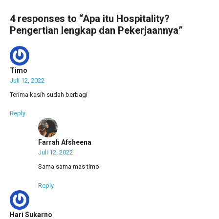
o
A
a
o
p
m
4 responses to “Apa itu Hospitality?
k
p
Pengertian lengkap dan Pekerjaannya”
Timo
Juli 12, 2022
Terima kasih sudah berbagi
Reply
Farrah Afsheena
Juli 12, 2022
Sama sama mas timo
Reply
Hari Sukarno