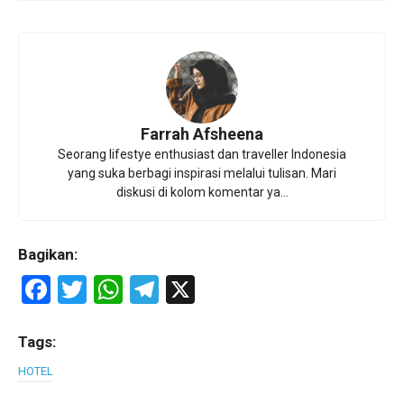
Farrah Afsheena
Seorang lifestye enthusiast dan traveller Indonesia
yang suka berbagi inspirasi melalui tulisan. Mari
diskusi di kolom komentar ya...
Bagikan:
F
T
W
T
X
a
wi
h
el
ce
tt
at
e
Tags:
b
er
s
gr
HOTEL