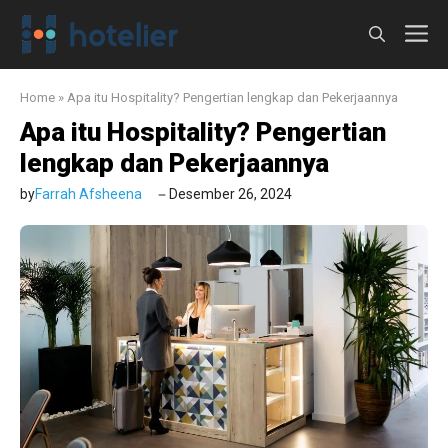
Langsung
M
ke
isi
Home
»
Apa itu Hospitality? Pengertian lengkap dan Pekerjaannya
Apa itu Hospitality? Pengertian
lengkap dan Pekerjaannya
by
Farrah Afsheena
Desember 26, 2024