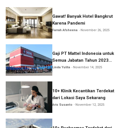
Gawat! Banyak Hotel Bangkrut
Karena Pandemi
Farrah Afsheena
November 26, 2025
Gaji PT Mattel Indonesia untuk
Semua Jabatan Tahun 2023
Lengkap!
Linda Yulita
November 14, 2025
10+ Klinik Kecantikan Terdekat
dari Lokasi Saya Sekarang
Aris Susanto
November 12, 2025
10+ Puskesmas Terdekat dari