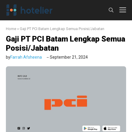
Langsung
M
ke
isi
Home
»
Gaji PT PCI Batam Lengkap Semua Posisi/Jabatan
Gaji PT PCI Batam Lengkap Semua
Posisi/Jabatan
by
Farrah Afsheena
September 21, 2024