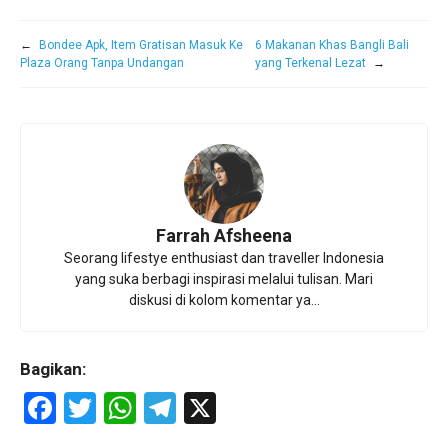
←
Bondee Apk, Item Gratisan Masuk Ke
6 Makanan Khas Bangli Bali
Plaza Orang Tanpa Undangan
yang Terkenal Lezat
→
Farrah Afsheena
Seorang lifestye enthusiast dan traveller Indonesia
yang suka berbagi inspirasi melalui tulisan. Mari
diskusi di kolom komentar ya...
Bagikan:
F
T
W
T
X
a
wi
h
el