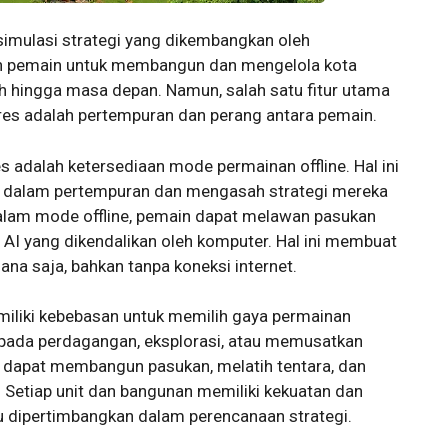
simulasi strategi yang dikembangkan oleh
 pemain untuk membangun dan mengelola kota
h hingga masa depan. Namun, salah satu fitur utama
es adalah pertempuran dan perang antara pemain.
s adalah ketersediaan mode permainan offline. Hal ini
t dalam pertempuran dan mengasah strategi mereka
Dalam mode offline, pemain dapat melawan pasukan
I yang dikendalikan oleh komputer. Hal ini membuat
na saja, bahkan tanpa koneksi internet.
iliki kebebasan untuk memilih gaya permainan
 pada perdagangan, eksplorasi, atau memusatkan
 dapat membangun pasukan, melatih tentara, dan
etiap unit dan bangunan memiliki kekuatan dan
u dipertimbangkan dalam perencanaan strategi.