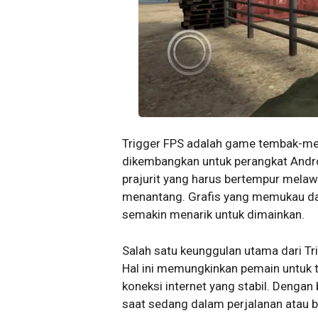
Trigger FPS adalah game tembak-me
dikembangkan untuk perangkat Andro
prajurit yang harus bertempur mela
menantang. Grafis yang memukau dan
semakin menarik untuk dimainkan.
Salah satu keunggulan utama dari Tr
Hal ini memungkinkan pemain untuk
koneksi internet yang stabil. Dengan 
saat sedang dalam perjalanan atau be