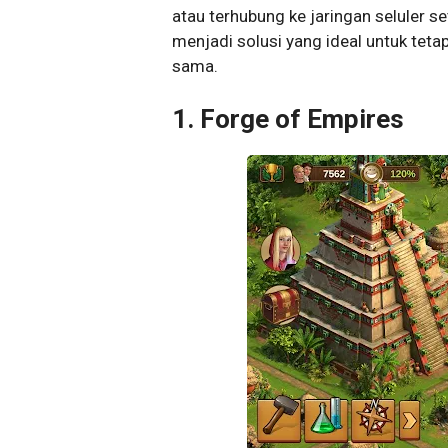
atau terhubung ke jaringan seluler se
menjadi solusi yang ideal untuk tet
sama.
1. Forge of Empires