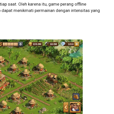
tiap saat. Oleh karena itu, game perang offline
ap dapat menikmati permainan dengan intensitas yang