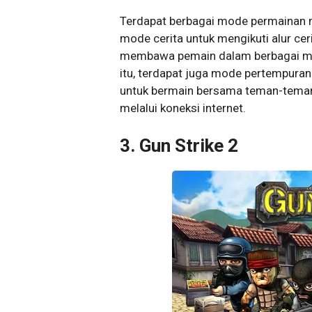
Terdapat berbagai mode permainan m
mode cerita untuk mengikuti alur ce
membawa pemain dalam berbagai mis
itu, terdapat juga mode pertempur
untuk bermain bersama teman-teman
melalui koneksi internet.
3. Gun Strike 2