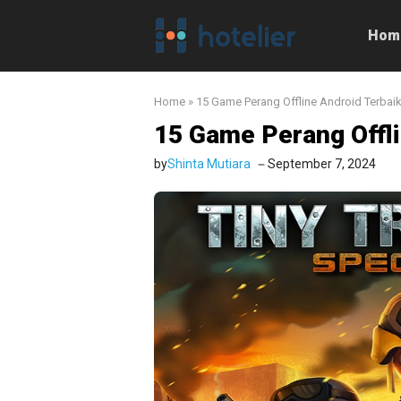
Langsung
ke
Hom
isi
Home
»
15 Game Perang Offline Android Terbaik 
15 Game Perang Offli
by
Shinta Mutiara
September 7, 2024