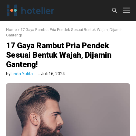
Langsung
M
ke
isi
Home
»
17 Gaya Rambut Pria Pendek Sesuai Bentuk Wajah, Dijamin
Ganteng!
17 Gaya Rambut Pria Pendek
Sesuai Bentuk Wajah, Dijamin
Ganteng!
by
Linda Yulita
Juli 16, 2024