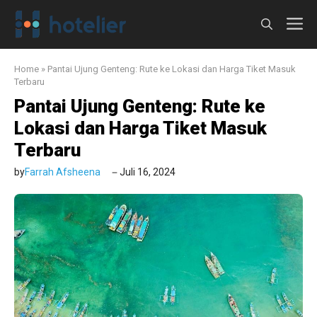
Langsung
M
ke
isi
Home
»
Pantai Ujung Genteng: Rute ke Lokasi dan Harga Tiket Masuk
Terbaru
Pantai Ujung Genteng: Rute ke
Lokasi dan Harga Tiket Masuk
Terbaru
by
Farrah Afsheena
Juli 16, 2024