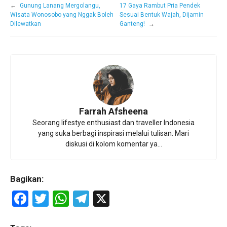
←
Gunung Lanang Mergolangu,
17 Gaya Rambut Pria Pendek
Wisata Wonosobo yang Nggak Boleh
Sesuai Bentuk Wajah, Dijamin
Dilewatkan
Ganteng!
→
Farrah Afsheena
Seorang lifestye enthusiast dan traveller Indonesia
yang suka berbagi inspirasi melalui tulisan. Mari
diskusi di kolom komentar ya...
Bagikan:
F
T
W
T
X
a
wi
h
el