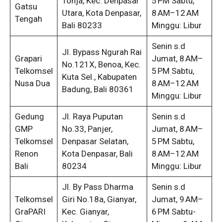
Tonja, Kec. Denpasar
5 PM Sabtu,
Gatsu
Utara, Kota Denpasar,
8 AM–12 AM
Tengah
Bali 80233
Minggu: Libur
Senin s.d
Jl. Bypass Ngurah Rai
Grapari
Jumat, 8 AM–
No.121X, Benoa, Kec.
Telkomsel
5 PM Sabtu,
Kuta Sel., Kabupaten
Nusa Dua
8 AM–12 AM
Badung, Bali 80361
Minggu: Libur
Gedung
Jl. Raya Puputan
Senin s.d
GMP
No.33, Panjer,
Jumat, 8 AM–
Telkomsel
Denpasar Selatan,
5 PM Sabtu,
Renon
Kota Denpasar, Bali
8 AM–12 AM
Bali
80234
Minggu: Libur
Jl. By Pass Dharma
Senin s.d
Telkomsel
Giri No.18a, Gianyar,
Jumat, 9 AM–
GraPARI
Kec. Gianyar,
6 PM Sabtu-