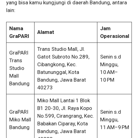
yang bisa kamu kungjungi di daerah Bandung, antara
lain:
Nama
Jam
Alamat
GraPARI
Operasional
Trans Studio Mall, Jl.
GraPARI
Gatot Subroto No.289,
Senin s.d
Trans
Cibangkong, Kec.
Minggu,
Studio
Batununggal, Kota
10 AM–
Mall
Bandung, Jawa Barat
10 PM
Bandung
40273
Miko Mall Lantai 1 Blok
B1 20-30, Jl. Raya Kopo
GraPARI
Senin s.d
No.599, Cirangrang, Kec.
Miko Mall
Minggu,
Babakan Ciparay, Kota
Bandung
11 AM–9 PM
Bandung, Jawa Barat