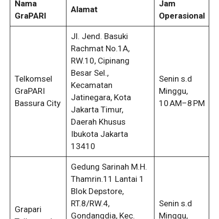
Nama
Jam
Alamat
GraPARI
Operasional
Jl. Jend. Basuki
Rachmat No.1A,
RW.10, Cipinang
Besar Sel.,
Telkomsel
Senin s.d
Kecamatan
GraPARI
Minggu,
Jatinegara, Kota
Bassura City
10 AM–8 PM
Jakarta Timur,
Daerah Khusus
Ibukota Jakarta
13410
Gedung Sarinah M.H.
Thamrin.11 Lantai 1
Blok Depstore,
RT.8/RW.4,
Senin s.d
Grapari
Gondangdia, Kec.
Minggu,