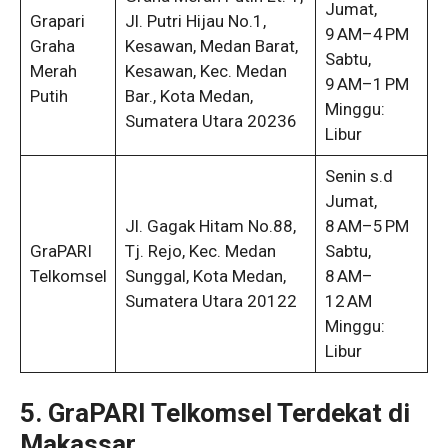
Jumat,
Grapari
Jl. Putri Hijau No.1,
9 AM–4 PM
Graha
Kesawan, Medan Barat,
Sabtu,
Merah
Kesawan, Kec. Medan
9 AM–1 PM
Putih
Bar., Kota Medan,
Minggu:
Sumatera Utara 20236
Libur
Senin s.d
Jumat,
Jl. Gagak Hitam No.88,
8 AM–5 PM
GraPARI
Tj. Rejo, Kec. Medan
Sabtu,
Telkomsel
Sunggal, Kota Medan,
8 AM–
Sumatera Utara 20122
12 AM
Minggu:
Libur
5. GraPARI Telkomsel Terdekat di
Makassar