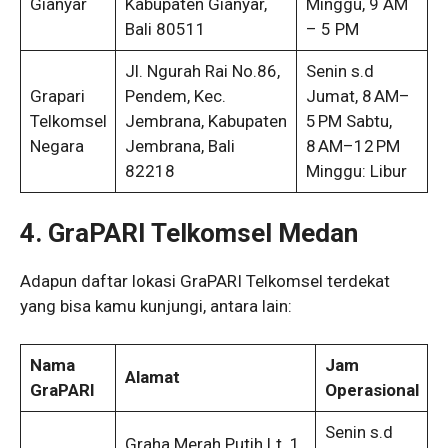
Gianyar
Kabupaten Gianyar,
Minggu, 9 AM
Bali 80511
– 5 PM
Jl. Ngurah Rai No.86,
Senin s.d
Grapari
Pendem, Kec.
Jumat, 8 AM–
Telkomsel
Jembrana, Kabupaten
5 PM Sabtu,
Negara
Jembrana, Bali
8 AM–12 PM
82218
Minggu: Libur
4. GraPARI Telkomsel Medan
Adapun daftar lokasi GraPARI Telkomsel terdekat
yang bisa kamu kunjungi, antara lain:
Nama
Jam
Alamat
GraPARI
Operasional
Senin s.d
Graha Merah Putih Lt. 1,