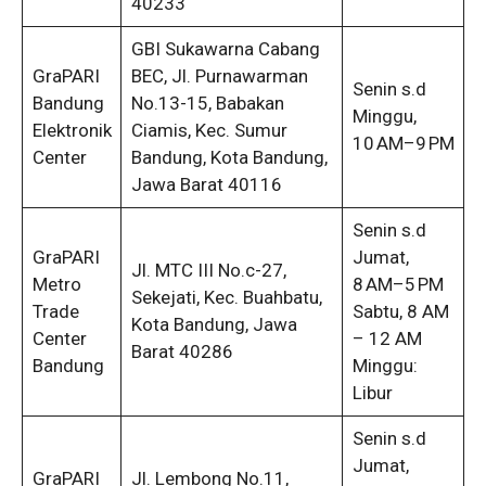
40233
GBI Sukawarna Cabang
GraPARI
BEC, Jl. Purnawarman
Senin s.d
Bandung
No.13-15, Babakan
Minggu,
Elektronik
Ciamis, Kec. Sumur
10 AM–9 PM
Center
Bandung, Kota Bandung,
Jawa Barat 40116
Senin s.d
GraPARI
Jumat,
Jl. MTC III No.c-27,
Metro
8 AM–5 PM
Sekejati, Kec. Buahbatu,
Trade
Sabtu, 8 AM
Kota Bandung, Jawa
Center
– 12 AM
Barat 40286
Bandung
Minggu:
Libur
Senin s.d
Jumat,
GraPARI
Jl. Lembong No.11,