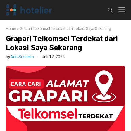
Langsung
M
ke
isi
Home
»
Grapari Telkomsel Terdekat dari Lokasi Saya Sekarang
Grapari Telkomsel Terdekat dari
Lokasi Saya Sekarang
by
Aris Susanto
Juli 17, 2024