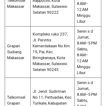
Telkomsel
Rappocini, Kota
8 AM–
Makassar
Makassar, Sulawesi
12 AM
Selatan 90222
Minggu:
Libur
Senin s.d
Kompleks ruko 237,
Jumat,
Jl. Perintis
8 AM–5 PM
Grapari
Kemerdekaan No.Km.
Sabtu,
Sudiang
19, Pai, Kec.
8 AM–
Makassar
Biringkanaya, Kota
12 AM
Makassar, Sulawesi
Minggu:
Selatan 90245
Libur
Senin s.d
Jumat,
Jl. Jend. Sudirman
8 AM–5 PM
Telkomsel
No.11, Pettuadae, Kec.
Sabtu,
Grapari
Turikale, Kabupaten