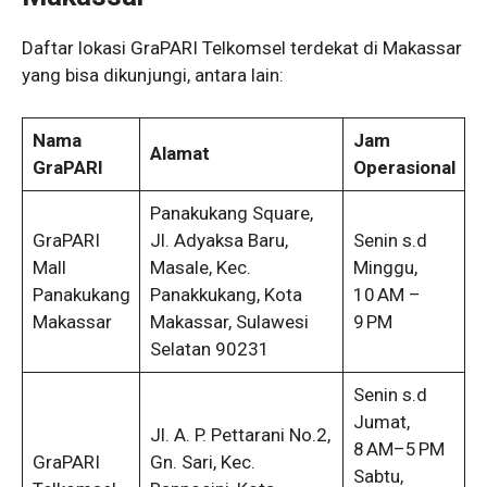
Daftar lokasi GraPARI Telkomsel terdekat di Makassar
yang bisa dikunjungi, antara lain:
Nama
Jam
Alamat
GraPARI
Operasional
Panakukang Square,
GraPARI
Jl. Adyaksa Baru,
Senin s.d
Mall
Masale, Kec.
Minggu,
Panakukang
Panakkukang, Kota
10 AM –
Makassar
Makassar, Sulawesi
9 PM
Selatan 90231
Senin s.d
Jumat,
Jl. A. P. Pettarani No.2,
8 AM–5 PM
GraPARI
Gn. Sari, Kec.
Sabtu,