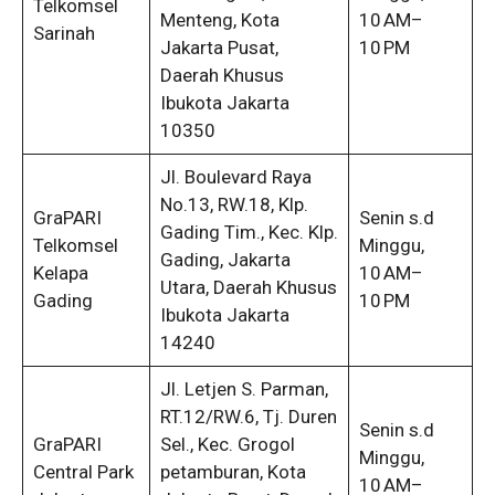
Telkomsel
Menteng, Kota
10 AM–
Sarinah
Jakarta Pusat,
10 PM
Daerah Khusus
Ibukota Jakarta
10350
Jl. Boulevard Raya
No.13, RW.18, Klp.
GraPARI
Senin s.d
Gading Tim., Kec. Klp.
Telkomsel
Minggu,
Gading, Jakarta
Kelapa
10 AM–
Utara, Daerah Khusus
Gading
10 PM
Ibukota Jakarta
14240
Jl. Letjen S. Parman,
RT.12/RW.6, Tj. Duren
Senin s.d
GraPARI
Sel., Kec. Grogol
Minggu,
Central Park
petamburan, Kota
10 AM–