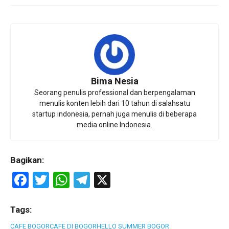
Bima Nesia
Seorang penulis professional dan berpengalaman
menulis konten lebih dari 10 tahun di salahsatu
startup indonesia, pernah juga menulis di beberapa
media online Indonesia.
Bagikan:
F
T
W
T
X
a
wi
h
el
ce
tt
at
e
Tags:
CAFE BOGOR
CAFE DI BOGOR
HELLO SUMMER BOGOR