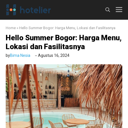
Langsung
M
ke
isi
Home
»
Hello Summer Bogor: Harga Menu, Lokasi dan Fasilitasnya
Hello Summer Bogor: Harga Menu,
Lokasi dan Fasilitasnya
by
Bima Nesia
Agustus 16, 2024