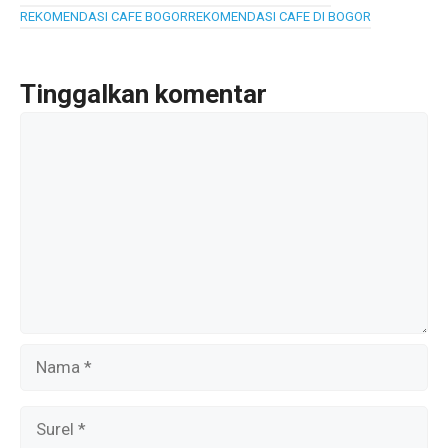
b
er
s
gr
REKOMENDASI CAFE BOGOR
REKOMENDASI CAFE DI BOGOR
o
A
a
o
p
m
k
p
Tinggalkan komentar
Komentar
Nama
Surel